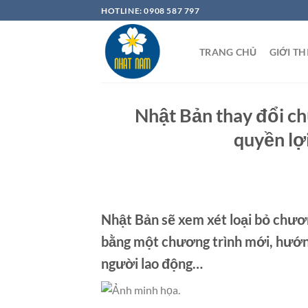
Chuyển
HOTLINE: 0908 587 797
đến
nội
TRANG CHỦ
GIỚI TH
dung
Nhật Bản thay đổi ch
quyền lợ
Nhật Bản sẽ xem xét loại bỏ chươn
bằng một chương trình mới, hướng
người lao động…