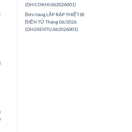
(DH.COKHI.062026001)
c
c
Đơn hàng LẮP RÁP THIẾT BỊ
ĐIỆN TỬ Tháng 06/2026
(DH.DIENTU.062026001)
g
h
p