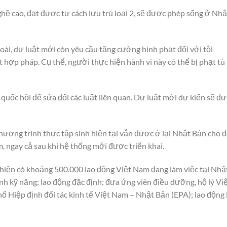
ề cao, đạt được tư cách lưu trú loại 2, sẽ được phép sống ở Nhậ
ài, dự luật mới còn yêu cầu tăng cường hình phạt đối với tội
hợp pháp. Cụ thể, người thực hiện hành vi này có thể bị phạt tù 
quốc hội để sửa đổi các luật liên quan. Dự luật mới dự kiến sẽ đ
ương trình thực tập sinh hiện tại vẫn được ở lại Nhật Bản cho 
, ngay cả sau khi hệ thống mới được triển khai.
 hiện có khoảng 500.000 lao động Việt Nam đang làm việc tại Nhậ
nh kỹ năng; lao động đặc định; đưa ứng viên điều dưỡng, hộ lý Vi
 Hiệp định đối tác kinh tế Việt Nam – Nhật Bản (EPA); lao động 