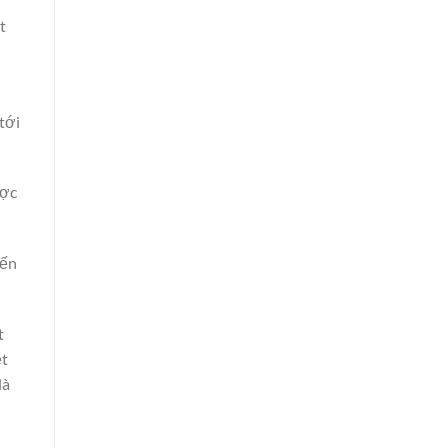
t
tới
ược
đến
t
ệt
là