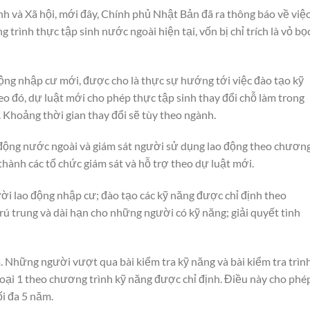
h và Xã hội, mới đây, Chính phủ Nhật Bản đã ra thông báo về việ
rình thực tập sinh nước ngoài hiện tại, vốn bị chỉ trích là vỏ bọ
động nhập cư mới, được cho là thực sự hướng tới việc đào tạo kỹ
o đó, dự luật mới cho phép thực tập sinh thay đổi chỗ làm trong
. Khoảng thời gian thay đổi sẽ tùy theo ngành.
 động nước ngoài và giám sát người sử dụng lao động theo chươn
thành các tổ chức giám sát và hỗ trợ theo dự luật mới.
i lao động nhập cư; đào tạo các kỹ năng được chỉ định theo
ú trung và dài hạn cho những người có kỹ năng; giải quyết tình
. Những người vượt qua bài kiểm tra kỹ năng và bài kiểm tra trìn
 loại 1 theo chương trình kỹ năng được chỉ định. Điều này cho phé
ối đa 5 năm.