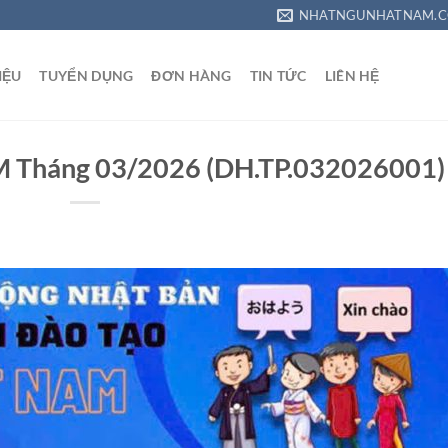
NHATNGUNHATNAM.C
IỆU
TUYỂN DỤNG
ĐƠN HÀNG
TIN TỨC
LIÊN HỆ
Tháng 03/2026 (DH.TP.032026001)