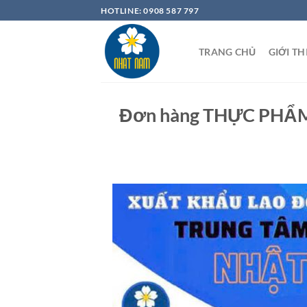
Chuyển
HOTLINE: 0908 587 797
đến
nội
TRANG CHỦ
GIỚI TH
dung
Đơn hàng THỰC PHẨM 